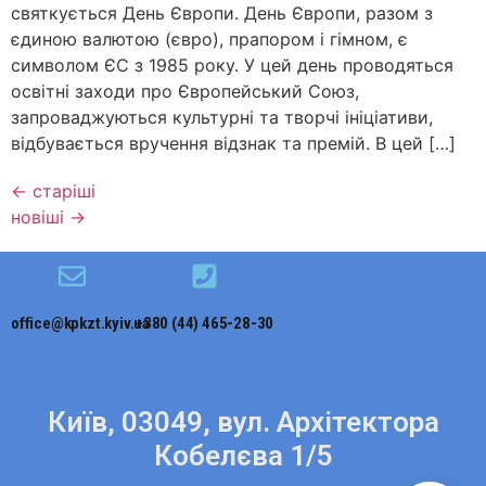
святкується День Європи. День Європи, разом з
єдиною валютою (євро), прапором і гімном, є
символом ЄС з 1985 року. У цей день проводяться
освітні заходи про Європейський Союз,
запроваджуються культурні та творчі ініціативи,
відбувається вручення відзнак та премій. В цей […]
←
старіші
новіші
→
office@kpkzt.kyiv.ua
+380 (44) 465-28-30
Київ, 03049, вул. Архітектора
Кобелєва 1/5