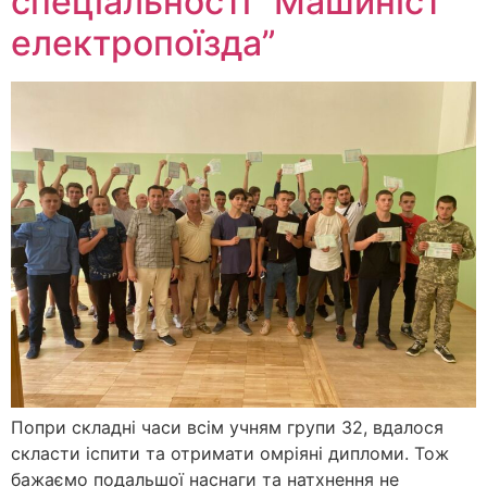
спеціальності “Машиніст
електропоїзда”
Попри складні часи всім учням групи 32, вдалося
скласти іспити та отримати омріяні дипломи. Тож
бажаємо подальшої наснаги та натхнення не