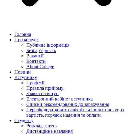
Головна
Про коледж
Публічна інформація
Безбар’єрність
Вакансії
Контакти
About College
Новини
Вступнику
Професії
Правила прийому
Заявка на вступ
Електронний кабінет вступника
Списки рекомендованих до зарахування
Перелік додаткових освітніх та інших послуг, їх
вартість, порядок надання та оплати
Студенту
Розклад занять
Дистанційне навчання