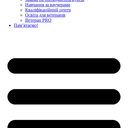
Навчання за ваучерами
Кваліфікаційний центр
Освіта для ветеранів
Ветеран PRO
Пам’ятаємо!