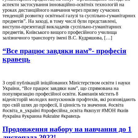
аспекти застосування інноваційно-освітніх технологій на
уроках дистанційного навчання через призму сучасних
тенденцій розвитку освітньої галузі та суспільно-гуманітарних
предметів”. На заході, в тому числі були представлені,
виступи-презентації викладачів суспільно-гуманітарних
предметів, Київського вищого професійного училища
залізничного транспорту імені В.С. Кудряшова, […]
“Все працює завдяки нам”- професія
кравець
З серії публікацій ініційованих Міністерством освіти і науки
України, “Все працює завдяки нам”, що спрямована на
популяризацію професійної освіти. Кампанія містить 8
відеоісторій молодих випускників профтехів, які розповідають
про свій шлях до професії, її цінність та значення. #освіта
#освіта_в_україні #професійна_освіта #квпузт #МОН #київ
#україна #украина #ukraine #кравець
Продовження набору на навчання до 1
листопада 2022!