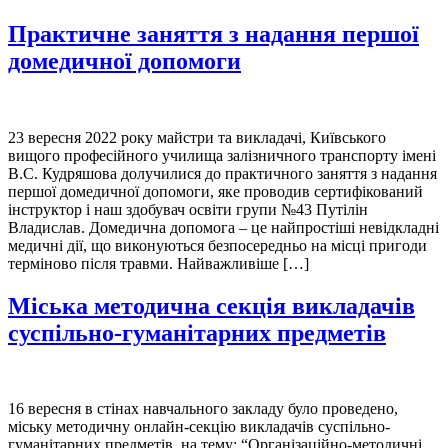
Практичне заняття з надання першої
домедичної допомоги
23 вересня 2022 року майстри та викладачі, Київського
вищого професійного училища залізничного транспорту імені
В.С. Кудряшова долучилися до практичного заняття з надання
першої домедичної допомоги, яке проводив сертифікований
інструктор і наш здобувач освіти групи №43 Путілін
Владислав. Домедична допомога – це найпростіші невідкладні
медичні дії, що виконуються безпосередньо на місці пригоди
терміново після травми. Найважливіше […]
Міська методична секція викладачів
суспільно-гуманітарних предметів
16 вересня в стінах навчального закладу було проведено,
міську методичну онлайн-секцію викладачів суспільно-
гуманітарних предметів, на тему: “Організаційно-методичні