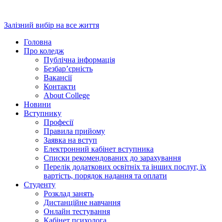
Перейти
до
Залізний вибір на все життя
вмісту
Головна
Про коледж
Публічна інформація
Безбар’єрність
Вакансії
Контакти
About College
Новини
Вступнику
Професії
Правила прийому
Заявка на вступ
Електронний кабінет вступника
Списки рекомендованих до зарахування
Перелік додаткових освітніх та інших послуг, їх
вартість, порядок надання та оплати
Студенту
Розклад занять
Дистанційне навчання
Онлайн тестування
Кабінет психолога