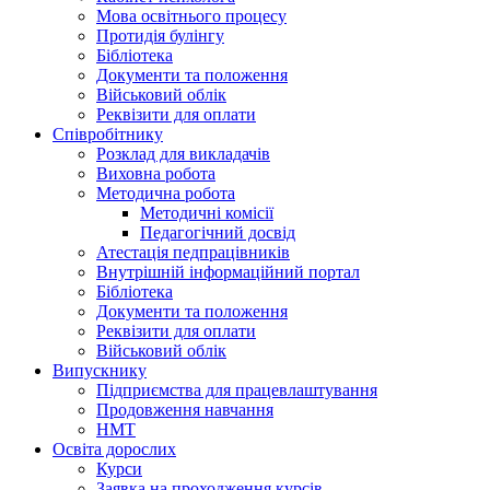
Мова освітнього процесу
Протидія булінгу
Бібліотека
Документи та положення
Військовий облік
Реквізити для оплати
Співробітнику
Розклад для викладачів
Виховна робота
Методична робота
Методичні комісії
Педагогічний досвід
Атестація педпрацівників
Внутрішній інформаційний портал
Бібліотека
Документи та положення
Реквізити для оплати
Військовий облік
Випускнику
Підприємства для працевлаштування
Продовження навчання
НМТ
Освіта дорослих
Курси
Заявка на проходження курсів