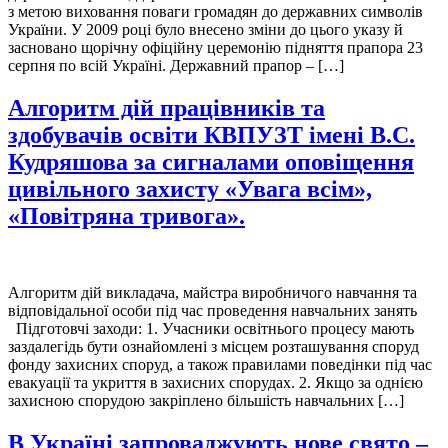
з метою виховання поваги громадян до державних символів
України. У 2009 році було внесено зміни до цього указу й
засновано щорічну офіційну церемонію підняття прапора 23
серпня по всій Україні. Державний прапор – […]
Алгоритм дій працівників та
здобувачів освіти КВПУЗТ імені В.С.
Кудряшова за сигналами оповіщення
цивільного захисту «Увага всім»,
«Повітряна тривога».
Алгоритм дій викладача, майстра виробничого навчання та
відповідальної особи під час проведення навчальних занять
Підготовчі заходи: 1. Учасники освітнього процесу мають
заздалегідь бути ознайомлені з місцем розташування споруд
фонду захисних споруд, а також правилами поведінки під час
евакуації та укриття в захисних спорудах. 2. Якщо за однією
захисною спорудою закріплено більшість навчальних […]
В Україні запроваджують нове свято –