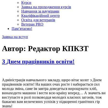
Курси
Заявка на проходження курсів
Навчання за ваучерами
Кваліфікаційний центр
Освіта для ветеранів
Ветеран PRO
Пам’ятаємо!
Заявка на вступ
Автор:
Редактор КПКЗТ
З Днем працівників освіти!
Адміністрація навчального закладу, щиро вітає колег з Днем
працівників освіти! На ваших очах росте і набирається сил
молода зміна, саме їм завтра доведеться вирощувати хліб,
винаходити машини і вести всю країну вперед… А значить ви
виступаєте в ролі полководця молодих класних загонів, тож
бажаємо вам величезних успіхів у підкоренні гранітних гір
знань!