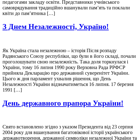
педагогами закладу освіти. Представники учнівського
самоврядування традиційно вшанували пам’ять та поклали
квіти до пам’ятника […]
З Днем Незалежності, Україно!
Як Україна стала незалежною – історія Після розпаду
Радянського Союзу республіки, що були в його складі, почали
проголошувати свою незалежність. Така доля торкнулася і
України, тому 16 липня 1990 року Верховна Рада РРФСР
прийняла Декларацію про державний суверенітет України.
Цього ж дня парламент ухвалив рішення, що День
Незалежності України відзначатиметься 16 липня. 17 березня
1991 […]
День державного прапора України!
Свято встановлено згідно з указом Президента від 23 серпня
2004 року для вшанування багатовікової історії українського
державотворення, державної символіки незалежної України та