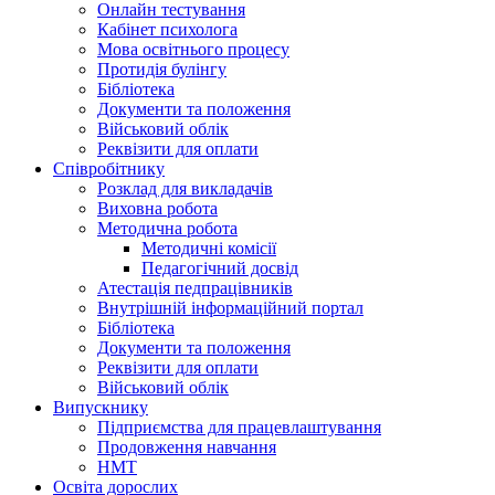
Онлайн тестування
Кабінет психолога
Мова освітнього процесу
Протидія булінгу
Бібліотека
Документи та положення
Військовий облік
Реквізити для оплати
Співробітнику
Розклад для викладачів
Виховна робота
Методична робота
Методичні комісії
Педагогічний досвід
Атестація педпрацівників
Внутрішній інформаційний портал
Бібліотека
Документи та положення
Реквізити для оплати
Військовий облік
Випускнику
Підприємства для працевлаштування
Продовження навчання
НМТ
Освіта дорослих