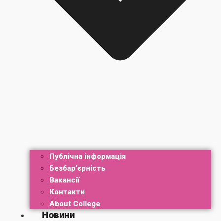
Публічна інформація
Безбар’єрність
Вакансії
Контакти
About College
Новини