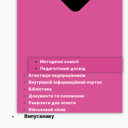
Методичні комісії
Педагогічний досвід
Атестація педпрацівників
Внутрішній інформаційний портал
Бібліотека
Документи та положення
Реквізити для оплати
Військовий облік
Випускнику