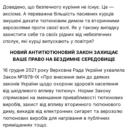
Доведено, що безпечного куріння не існує. Це —
аксіома. А переважна більшість пасивних курців
змушені дихати тютюновим димом та вторинними
аерозолями проти своєї волі. Як у такому випадку
захистити себе та своїх рідних від небезпечних
сполук, які курці випускають у повітря?
НОВИЙ АНТИТЮТЮНОВИЙ ЗАКОН ЗАХИЩАЄ
ВАШЕ ПРАВО НА БЕЗДИМНЕ СЕРЕДОВИЩЕ
16 грудня 2021 року Верховна Рада України ухвалила
Закон №1978–IX «Про внесення змін до деяких
законів України щодо охорони здоров’я населення
від шкідливого впливу тютюну». Норми Закону
спрямовані на зменшення привабливості тютюнових
виробів, захист від впливу вторинного тютюнового
диму, викидів від електронних сигарет та аерозолю
тютюнових виробів для нагрівання в публічних
приміщеннях тощо.