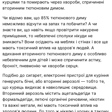
курцями та помирають через хвороби, спричинені
вторинним тютюновим димом.
Чи відомо вам, що 85% тютюнового диму
неможливо відчути на запах та побачити? А чи
знаєте ви, що навіть якщо провітрити накурене
приміщення, то небезпечні сполуки нікуди не
зникають? Вони осідають на меблях і стінах і все ще
мають токсичний вплив на здоровʼя людей. А
вдихання вторинного тютюнового диму є особливо
небезпечним для дітей і може спричинити астму,
бронхіт, пневмонію чи хвороби серця.
Подібно до сигарет, електронні пристрої для куріння
генерують бічні, або вторинні аерозолі — тобто те,
що курець видихає в навколишнє середовище.
Вторинний аерозоль містить ацетальдегіди та
формальдегіди, летючі органічні речовини, нікотин
та важкі метали, які мають токсичний вплив на
здоровʼя людини. До того ж нікелю і хрому в такому