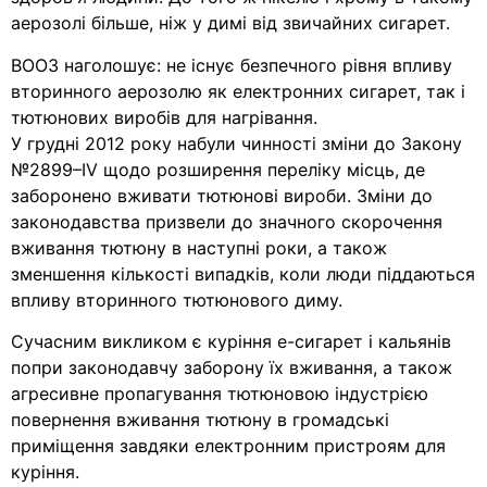
аерозолі більше, ніж у димі від звичайних сигарет.
ВООЗ наголошує: не існує безпечного рівня впливу
вторинного аерозолю як електронних сигарет, так і
тютюнових виробів для нагрівання.
У грудні 2012 року набули чинності зміни до Закону
№2899–IV щодо розширення переліку місць, де
заборонено вживати тютюнові вироби. Зміни до
законодавства призвели до значного скорочення
вживання тютюну в наступні роки, а також
зменшення кількості випадків, коли люди піддаються
впливу вторинного тютюнового диму.
Сучасним викликом є куріння е-сигарет і кальянів
попри законодавчу заборону їх вживання, а також
агресивне пропагування тютюновою індустрією
повернення вживання тютюну в громадські
приміщення завдяки електронним пристроям для
куріння.