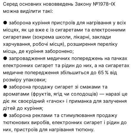
Серед основних нововведень Закону №1978–IX
можна виділити такі:
● заборона куріння пристроїв для нагрівання у всіх
місцях, як це вже є із сигаретами та електронними
сигаретами (зокрема школи, лікарні, заклади
харчування, робочі місця), розширення переліку
місць, де куріння заборонено;
● запровадження медичних попереджень на пачках
електронних сигарет та рідин до них, а на сигаретах
медичне попередження збільшиться до 65 % від
розміру упаковки;
● заборона продажу сигарет зі смаками та
ароматами (фруктів, ягід чи солодощів) — наразі це
діє як своєрідний «гачок» і приманка для залучення
дітей до куріння;
● заборона реклами та стимулювання продажу
тютюнових виробів, електронних сигарет і рідин до
них, пристроїв для нагрівання тютюну.