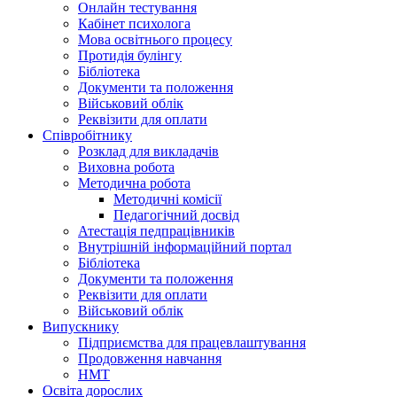
Онлайн тестування
Кабінет психолога
Мова освітнього процесу
Протидія булінгу
Бібліотека
Документи та положення
Військовий облік
Реквізити для оплати
Співробітнику
Розклад для викладачів
Виховна робота
Методична робота
Методичні комісії
Педагогічний досвід
Атестація педпрацівників
Внутрішній інформаційний портал
Бібліотека
Документи та положення
Реквізити для оплати
Військовий облік
Випускнику
Підприємства для працевлаштування
Продовження навчання
НМТ
Освіта дорослих