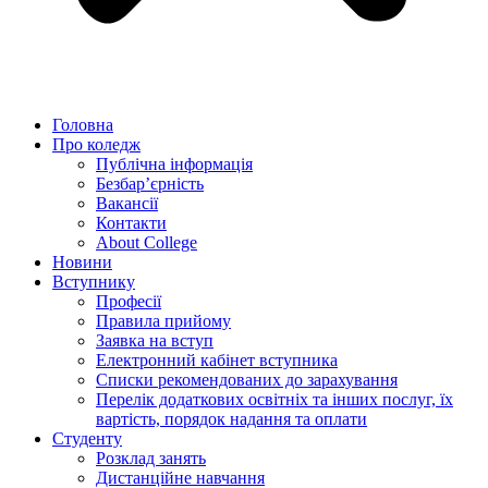
Головна
Про коледж
Публічна інформація
Безбар’єрність
Вакансії
Контакти
About College
Новини
Вступнику
Професії
Правила прийому
Заявка на вступ
Електронний кабінет вступника
Списки рекомендованих до зарахування
Перелік додаткових освітніх та інших послуг, їх
вартість, порядок надання та оплати
Студенту
Розклад занять
Дистанційне навчання