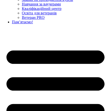
Навчання за ваучерами
Кваліфікаційний центр
Освіта для ветеранів
Ветеран PRO
Пам’ятаємо!