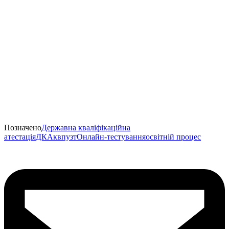
Позначено
Державна кваліфікаційна
атестація
ДКА
квпузт
Онлайн-тестування
освітній процес