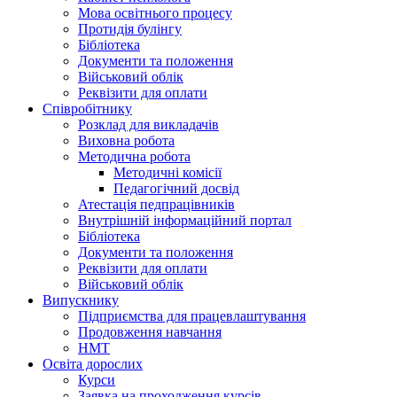
Мова освітнього процесу
Протидія булінгу
Бібліотека
Документи та положення
Військовий облік
Реквізити для оплати
Співробітнику
Розклад для викладачів
Виховна робота
Методична робота
Методичні комісії
Педагогічний досвід
Атестація педпрацівників
Внутрішній інформаційний портал
Бібліотека
Документи та положення
Реквізити для оплати
Військовий облік
Випускнику
Підприємства для працевлаштування
Продовження навчання
НМТ
Освіта дорослих
Курси
Заявка на проходження курсів