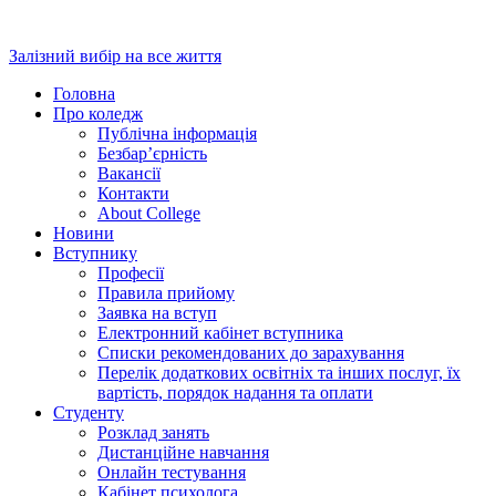
Перейти
до
Залізний вибір на все життя
вмісту
Головна
Про коледж
Публічна інформація
Безбар’єрність
Вакансії
Контакти
About College
Новини
Вступнику
Професії
Правила прийому
Заявка на вступ
Електронний кабінет вступника
Списки рекомендованих до зарахування
Перелік додаткових освітніх та інших послуг, їх
вартість, порядок надання та оплати
Студенту
Розклад занять
Дистанційне навчання
Онлайн тестування
Кабінет психолога