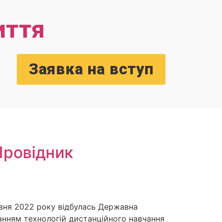
иття
Заявка на вступ
Провідник
рвня 2022 року відбулась Державна
танням технологій дистанційного навчання