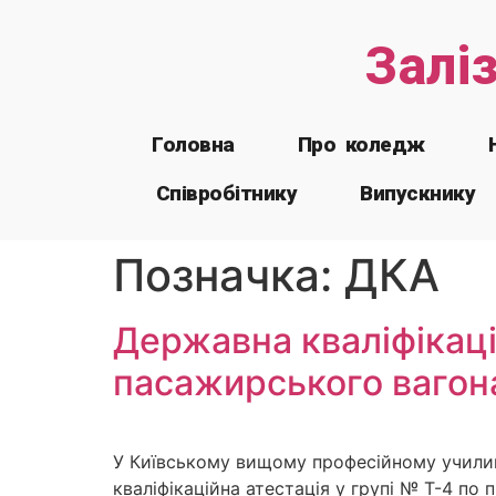
Залі
Головна
Про коледж
Співробітнику
Випускнику
Позначка:
ДКА
Державна кваліфікаці
пасажирського вагон
У Київському вищому професійному училищі
кваліфікаційна атестація у групі № Т-4 п