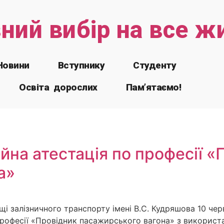
зний вибір на все ж
Новини
Вступнику
Студенту
Освіта дорослих
Пам’ятаємо!
йна атестація по професії «
а»
 залізничного транспорту імені В.С. Кудряшова 10 че
о професії «Провідник пасажирського вагона» з викорис