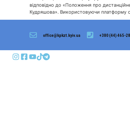
відповідно до «Положення про дистанційне
Кудряшова». Використовуючи платформу са
office@kpkzt.kyiv.ua
+380 (44) 465-2