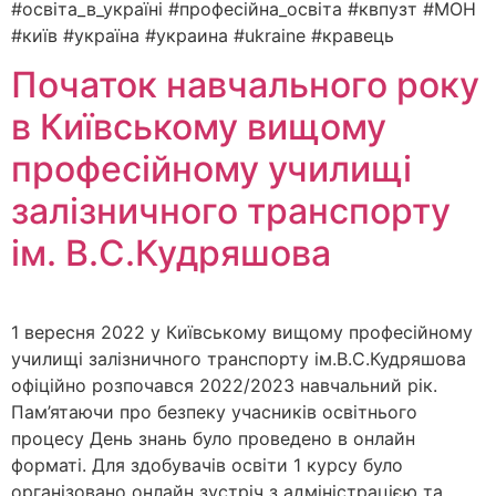
#освіта_в_україні #професійна_освіта #квпузт #МОН
#київ #україна #украина #ukraine #кравець
Початок навчального року
в Київському вищому
професійному училищі
залізничного транспорту
ім. В.С.Кудряшова
1 вересня 2022 у Київському вищому професійному
училищі залізничного транспорту ім.В.С.Кудряшова
офіційно розпочався 2022/2023 навчальний рік.
Пам’ятаючи про безпеку учасників освітнього
процесу День знань було проведено в онлайн
форматі. Для здобувачів освіти 1 курсу було
організовано онлайн зустріч з адміністрацією та