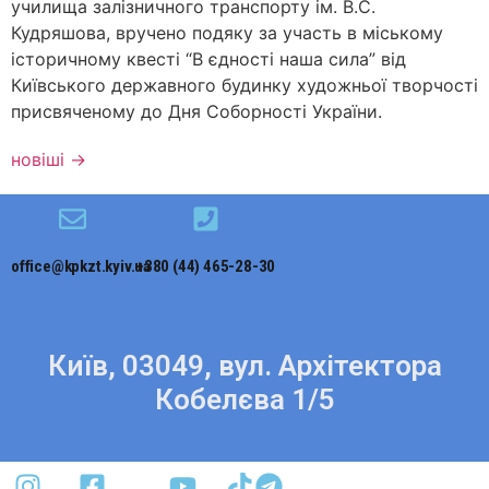
училища залізничного транспорту ім. В.С.
Кудряшова, вручено подяку за участь в міському
історичному квесті “В єдності наша сила” від
Київського державного будинку художньої творчості
присвяченому до Дня Соборності України.
новіші
→
office@kpkzt.kyiv.ua
+380 (44) 465-28-30
Київ, 03049, вул. Архітектора
Кобелєва 1/5