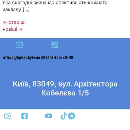
яка сьогодні визначає ефективність кожного
закладу […]
←
старіші
новіші
→
office@kpkzt.kyiv.ua
+380 (44) 465-28-30
Київ, 03049, вул. Архітектора
Кобелєва 1/5