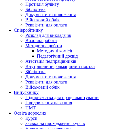
Протидія булінгу
Бібліотека
Документи та положення
Військовий облік
Реквізити для оплати
Співробітнику
Розклад для викладачів
Виховна робота
Методична робота
Методичні комісії
Педагогічний досвід
Атестація педпрацівників
Внутрішній інформаційний портал
Бібліотека
Документи та положення
Реквізити для оплати
Військовий облік
Випускнику
Підприємства для працевлаштування
Продовження навчання
НМТ
Освіта дорослих
Курси
Заявка на проходження курсів
Навчання за ваучерами