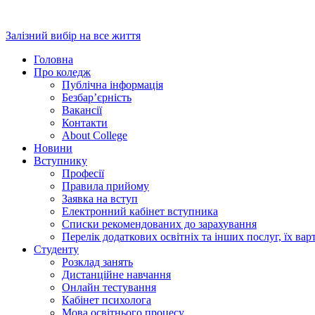
Перейти
до
Залізний вибір на все життя
вмісту
Головна
Про коледж
Публічна інформація
Безбар’єрність
Вакансії
Контакти
About College
Новини
Вступнику
Професії
Правила прийому
Заявка на вступ
Електронний кабінет вступника
Списки рекомендованих до зарахування
Перелік додаткових освітніх та інших послуг, їх вар
Студенту
Розклад занять
Дистанційне навчання
Онлайн тестування
Кабінет психолога
Мова освітнього процесу