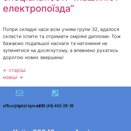
електропоїзда”
Попри складні часи всім учням групи 32, вдалося
скласти іспити та отримати омріяні дипломи. Тож
бажаємо подальшої наснаги та натхнення не
зупинятися на досягнутому, а впевнено рухатись
дорогою нових звершень!
←
старіші
новіші
→
office@kpkzt.kyiv.ua
+380 (44) 465-28-30