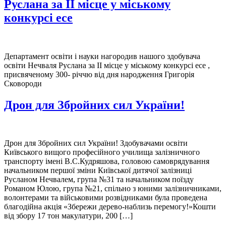
Руслана за ІІ місце у міському
конкурсі есе
Департамент освіти і науки нагородив нашого здобувача
освіти Нечваля Руслана за ІІ місце у міському конкурсі есе ,
присвяченому 300- річчю від дня народження Григорія
Сковороди
Дрон для Збройних сил України!
Дрон для Збройних сил України! Здобувачами освіти
Київського вищого професійного училища залізничного
транспорту імені В.С.Кудряшова, головою самоврядування
начальником першої зміни Київської дитячої залізниці
Русланом Нечвалем, група №31 та начальником поїзду
Романом Юлою, група №21, спільно з юними залізничниками,
волонтерами та військовими розвідниками була проведена
благодійна акція «Збережи дерево-наблизь перемогу!»Кошти
від збору 17 тон макулатури, 200 […]