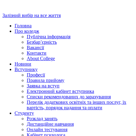
Перейти
до
Залізний вибір на все життя
вмісту
Головна
Про коледж
Публічна інформація
Безбар’єрність
Вакансії
Контакти
About College
Новини
Вступнику
Професії
Правила прийому
Заявка на вступ
Електронний кабінет вступника
Списки рекомендованих до зарахування
Перелік додаткових освітніх та інших послуг, їх
вартість, порядок надання та оплати
Студенту
Розклад занять
Дистанційне навчання
Онлайн тестування
Кабінет психолога