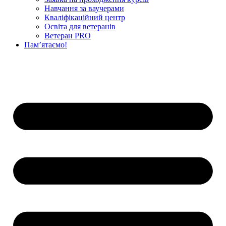
Навчання за ваучерами
Кваліфікаційний центр
Освіта для ветеранів
Ветеран PRO
Пам’ятаємо!