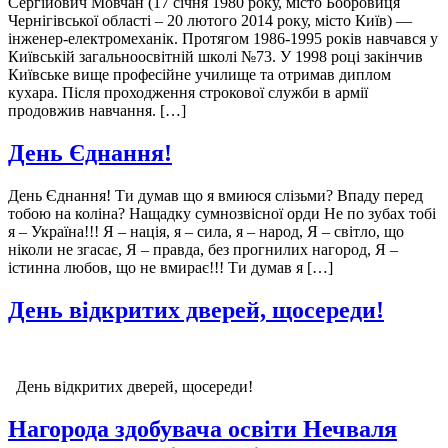
Сергійович Мовчан (17 січня 1980 року, місто Бобровиця
Чернігівської області – 20 лютого 2014 року, місто Київ) —
інженер-електромеханік. Протягом 1986-1995 років навчався у
Київській загальноосвітній школі №73. У 1998 році закінчив
Київське вище професійне училище та отримав диплом
кухара. Після проходження строкової служби в армії
продовжив навчання. […]
День Єднання!
День Єднання! Ти думав що я вмиюся слізьми? Впаду перед
тобою на коліна? Нащадку сумнозвісної орди Не по зубах тобі
я – Україна!!! Я – нація, я – сила, я – народ, Я – світло, що
ніколи не згасає, Я – правда, без прогнилих нагород, Я –
істинна любов, що не вмирає!!! Ти думав я […]
День відкритих дверей, щосереди!
День відкритих дверей, щосереди!
Нагорода здобувача освіти Нечваля