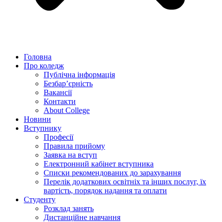
Головна
Про коледж
Публічна інформація
Безбар’єрність
Вакансії
Контакти
About College
Новини
Вступнику
Професії
Правила прийому
Заявка на вступ
Електронний кабінет вступника
Списки рекомендованих до зарахування
Перелік додаткових освітніх та інших послуг, їх
вартість, порядок надання та оплати
Студенту
Розклад занять
Дистанційне навчання