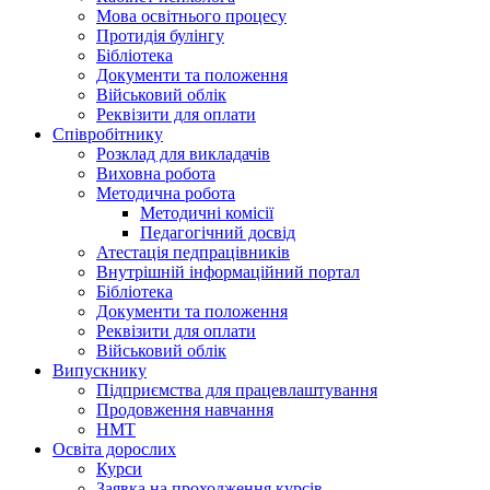
Мова освітнього процесу
Протидія булінгу
Бібліотека
Документи та положення
Військовий облік
Реквізити для оплати
Співробітнику
Розклад для викладачів
Виховна робота
Методична робота
Методичні комісії
Педагогічний досвід
Атестація педпрацівників
Внутрішній інформаційний портал
Бібліотека
Документи та положення
Реквізити для оплати
Військовий облік
Випускнику
Підприємства для працевлаштування
Продовження навчання
НМТ
Освіта дорослих
Курси
Заявка на проходження курсів