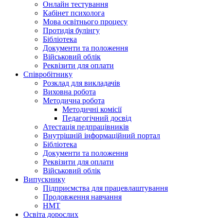
Онлайн тестування
Кабінет психолога
Мова освітнього процесу
Протидія булінгу
Бібліотека
Документи та положення
Військовий облік
Реквізити для оплати
Співробітнику
Розклад для викладачів
Виховна робота
Методична робота
Методичні комісії
Педагогічний досвід
Атестація педпрацівників
Внутрішній інформаційний портал
Бібліотека
Документи та положення
Реквізити для оплати
Військовий облік
Випускнику
Підприємства для працевлаштування
Продовження навчання
НМТ
Освіта дорослих