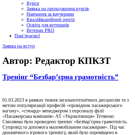
Курси
Заявка на проходження курсів
Навчання за ваучерами
Кваліфікаційний центр
Освіта для ветеранів
Ветеран PRO
Пам’ятаємо!
Заявка на вступ
Автор:
Редактор КПКЗТ
Тренінг “Безбар’єрна грамотність”
01.03.2023 в рамках тижня загальнотехнічних дисциплін та з
метою популяризації професій «провідник пасажирського
вагону», «стюард» менеджером з персоналу філії
«Пасажирська компанія» АТ «Укрзалізниця» Тетяною
Смолянко було проведено тренінг «Безбар’єрна грамотність.
Супровід та допомога маломобільним пасажирам». Під час
динамічного ігрового тренінгу, який було переміщено в