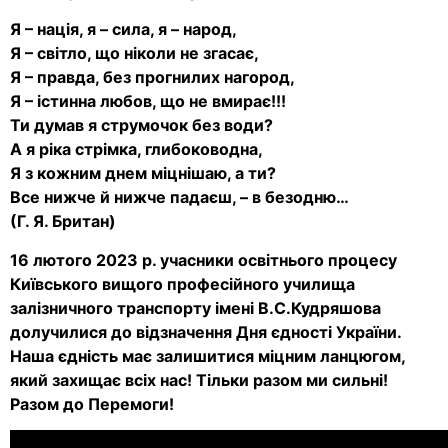
Я – нація, я – сила, я – народ,
Я – світло, що ніколи не згасає,
Я – правда, без прогнилих нагород,
Я – істинна любов, що не вмирає!!!
Ти думав я струмочок без води?
А я ріка стрімка, глибоководна,
Я з кожним днем міцнішаю, а ти?
Все нижче й нижче падаєш, – в безодню…
(Г. Я. Британ)
16 лютого 2023 р. учасники освітнього процесу
Київського вищого професійного училища
залізничного транспорту імені В.С.Кудряшова
долучилися до відзначення Дня єдності України.
Наша єдність має залишитися міцним ланцюгом,
який захищає всіх нас! Тільки разом ми сильні!
Разом до Перемоги!