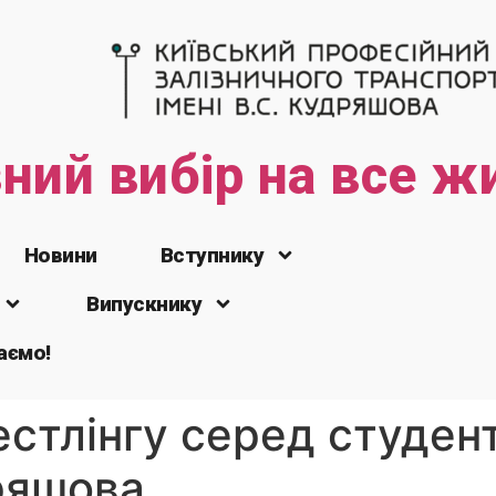
зний вибір на все ж
Новини
Вступнику
Випускнику
аємо!
стлінгу серед студент
ряшова