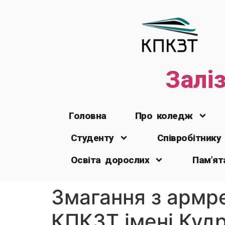
Залі
Головна
Про коледж
Студенту
Співробітнику
Освіта дорослих
Пам’ят
Змагання з армре
КПКЗТ імені Куд