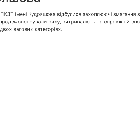
ПКЗТ імені Кудряшова відбулися захоплюючі змагання з 
і продемонстрували силу, витривалість та справжній с
двох вагових категоріях.