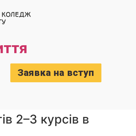
иття
Заявка на вступ
ів 2–3 курсів в