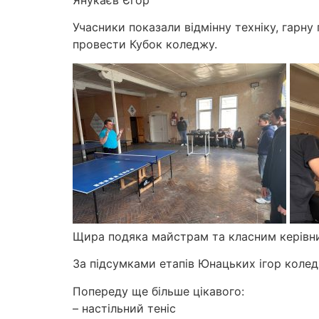
Янукаєв Єгор
Учасники показали відмінну техніку, гарну
провести Кубок коледжу.
Щира подяка майстрам та класним керівник
За підсумками етапів Юнацьких ігор колед
Попереду ще більше цікавого:
– настільний теніс