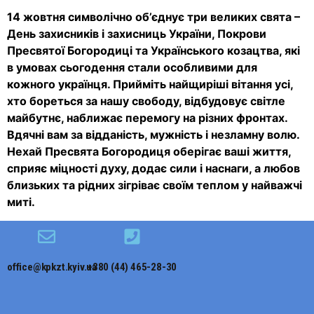
14 жовтня символічно об’єднує три великих свята –
День захисників і захисниць України, Покрови
Пресвятої Богородиці та Українського козацтва, які
в умовах сьогодення стали особливими для
кожного українця. Прийміть найщиріші вітання усі,
хто бореться за нашу свободу, відбудовує світле
майбутнє, наближає перемогу на різних фронтах.
Вдячні вам за відданість, мужність і незламну волю.
Нехай Пресвята Богородиця оберігає ваші життя,
сприяє міцності духу, додає сили і наснаги, а любов
близьких та рідних зігріває своїм теплом у найважчі
миті.
office@kpkzt.kyiv.ua
+380 (44) 465-28-30