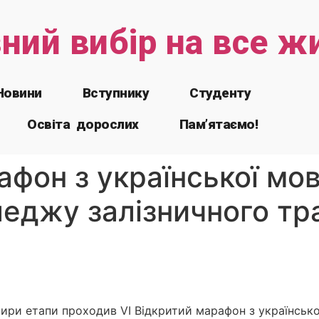
зний вибір на все ж
Новини
Вступнику
Студенту
Освіта дорослих
Пам’ятаємо!
афон з української мо
еджу залізничного тра
отири етапи проходив VI Відкритий марафон з українськ