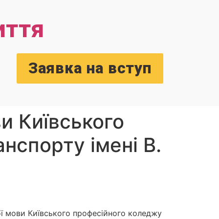
иття
Заявка на вступ
ви Київського
нспорту імені В.
ої мови Київського професійного коледжу