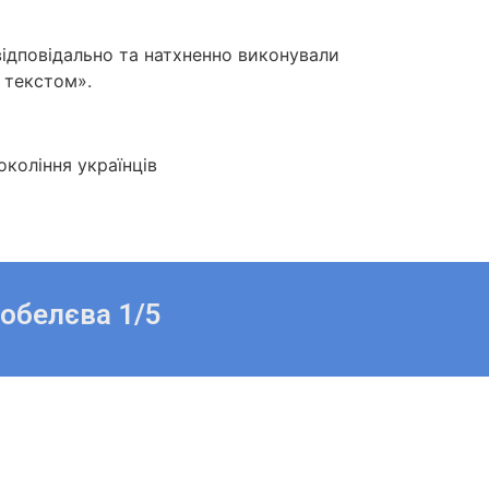
відповідально та натхненно виконували
 текстом».
окоління українців
Кобелєва 1/5