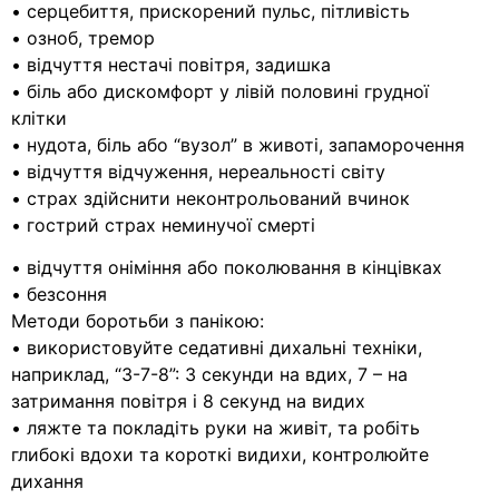
• серцебиття, прискорений пульс, пітливість
• озноб, тремор
• відчуття нестачі повітря, задишка
• біль або дискомфорт у лівій половині грудної
клітки
• нудота, біль або “вузол” в животі, запаморочення
• відчуття відчуження, нереальності світу
• страх здійснити неконтрольований вчинок
• гострий страх неминучої смерті
• відчуття оніміння або поколювання в кінцівках
• безсоння
Методи боротьби з панікою:
• використовуйте седативні дихальні техніки,
наприклад, “3-7-8”: 3 секунди на вдих, 7 – на
затримання повітря і 8 секунд на видих
• ляжте та покладіть руки на живіт, та робіть
глибокі вдохи та короткі видихи, контролюйте
дихання