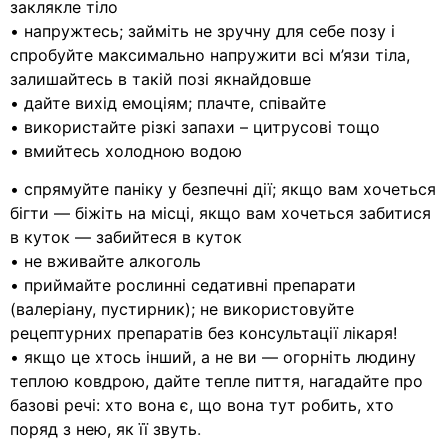
заклякле тіло
• напружтесь; займіть не зручну для себе позу і
спробуйте максимально напружити всі м’язи тіла,
залишайтесь в такій позі якнайдовше
• дайте вихід емоціям; плачте, співайте
• використайте різкі запахи – цитрусові тощо
• вмийтесь холодною водою
• спрямуйте паніку у безпечні дії; якщо вам хочеться
бігти — біжіть на місці, якщо вам хочеться забитися
в куток — забийтеся в куток
• не вживайте алкоголь
• приймайте рослинні седативні препарати
(валеріану, пустирник); не використовуйте
рецептурних препаратів без консультації лікаря!
• якщо це хтось інший, а не ви — огорніть людину
теплою ковдрою, дайте тепле пиття, нагадайте про
базові речі: хто вона є, що вона тут робить, хто
поряд з нею, як її звуть
.