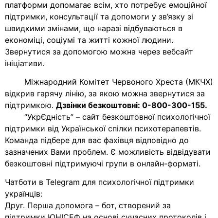
платформи допомагає всім, хто потребує емоційної
підтримки, консультації та допомоги у зв’язку зі
швидкими змінами, що наразі відбуваються в
економіці, соціумі та житті кожної людини.
Звернутися за допомогою можна через вебсайт
ініціативи.
Міжнародний Комітет Червоного Хреста (МКЧХ)
відкрив гарячу лінію, за якою можна звернутися за
підтримкою.
Дзвінки безкоштовні: 0-800-300-155.
“УкрЄдність” – сайт безкоштовної психологічної
підтримки від Української спілки психотерапевтів.
Команда підбере для вас фахівця відповідно до
зазначених Вами проблем. Є можливість відвідувати
безкоштовні підтримуючі групи в онлайн-форматі.
Чатботи в Telegram для психологічної підтримки
українців:
Друг. Перша допомога – бот, створений за
підтримки ЮНІСЕФ на основі сучасних протоколів і