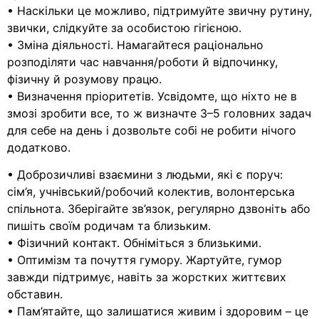
• Наскільки це можливо, підтримуйте звичну рутину,
звички, слідкуйте за особистою гігієною.
• Зміна діяльності. Намагайтеся раціонально
розподіляти час навчання/роботи й відпочинку,
фізичну й розумову працю.
• Визначення пріоритетів. Усвідомте, що ніхто не в
змозі зробити все, то ж визначте 3–5 головних задач
для себе на день і дозвольте собі не робити нічого
додатково.
• Доброзичливі взаємини з людьми, які є поруч:
сім’я, учнівський/робочий колектив, волонтерська
спільнота. Зберігайте зв’язок, регулярно дзвоніть або
пишіть своїм родичам та близьким.
• Фізичний контакт. Обніміться з близькими.
• Оптимізм та почуття гумору. Жартуйте, гумор
завжди підтримує, навіть за жорстких життєвих
обставин.
• Пам’ятайте, що залишатися живим і здоровим – це