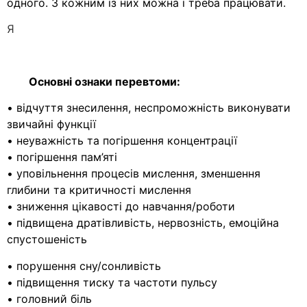
одного. З кожним із них можна і треба працювати.
Я
Основні ознаки перевтоми:
• відчуття знесилення, неспроможність виконувати
звичайні функції
• неуважність та погіршення концентрації
• погіршення пам’яті
• уповільнення процесів мислення, зменшення
глибини та критичності мислення
• зниження цікавості до навчання/роботи
• підвищена дратівливість, нервозність, емоційна
спустошеність
• порушення сну/сонливість
• підвищення тиску та частоти пульсу
• головний біль