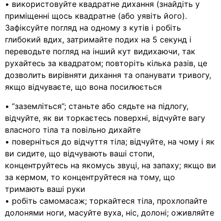
• використовуйте квадратне дихання (знайдіть у
приміщенні щось квадратне (або уявіть його).
Зафіксуйте погляд на одному з кутів і робіть
глибокий вдих, затримайте подих на 5 секунд і
переводьте погляд на інший кут видихаючи, так
рухайтесь за квадратом; повторіть кілька разів, це
дозволить вирівняти дихання та опанувати тривогу,
якщо відчуваєте, що вона посилюється
• “заземліться”; станьте або сядьте на підлогу,
відчуйте, як ви торкаєтесь поверхні, відчуйте вагу
власного тіла та повільно дихайте
• поверніться до відчуття тіла; відчуйте, на чому і як
ви сидите, що відчувають ваші стопи,
концентруйтесь на якомусь звуці, на запаху; якщо ви
за кермом, то концентруйтеся на тому, що
тримають ваші руки
• робіть самомасаж; торкайтеся тіла, прохлопайте
долонями ноги, масуйте вуха, ніс, долоні; оживляйте