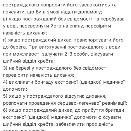
постраждалого попросити його заспокоїтись та
пояснити, що Ви в змозі надати допомогу;
в) якщо постраждалий без свідомості та перебуває
у воді, перевернути його на спину, перевірити
наявність дихання;
г) якщо постраждалий дихає, транспортувати його
до берега. При витягуванні постраждалого з води
при можливості залучати 2-3 особи, фіксувати
шийний відділ хребта;
3) на березі у постраждалого без свідомості
перевірити наявність дихання;
4) викликати бригаду екстреної (швидкої) медичної
допомоги;
5) якщо у постраждалого відсутнє дихання,
розпочати проведення серцево-легеневої реанімації;
6) якщо постраждалий дихає, до прибуття бригади
екстреної (швидкої) медичної допомоги фіксувати
шийний відділ хребта, забезпечити прохідність