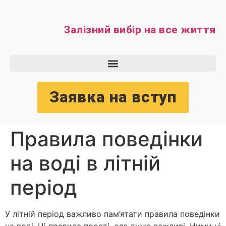
Залізний вибір на все життя
Заявка на вступ
Правила поведінки
на воді в літній
період
У
літній період важливо пам’ятати правила поведінки