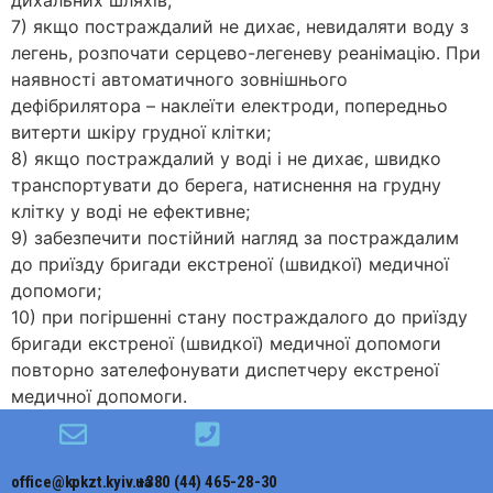
дихальних шляхів;
7) якщо постраждалий не дихає, невидаляти воду з
легень, розпочати серцево-легеневу реанімацію. При
наявності автоматичного зовнішнього
дефібрилятора – наклеїти електроди, попередньо
витерти шкіру грудної клітки;
8) якщо постраждалий у воді і не дихає, швидко
транспортувати до берега, натиснення на грудну
клітку у воді не ефективне;
9) забезпечити постійний нагляд за постраждалим
до приїзду бригади екстреної (швидкої) медичної
допомоги;
10) при погіршенні стану постраждалого до приїзду
бригади екстреної (швидкої) медичної допомоги
повторно зателефонувати диспетчеру екстреної
медичної допомоги.
office@kpkzt.kyiv.ua
+380 (44) 465-28-30