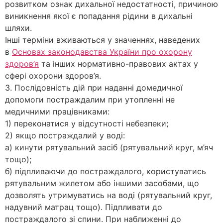
розвитком ознак дихальної недостатності, причиною
виникнення якої є попадання рідини в дихальні
шляхи.
Інші терміни вживаються у значеннях, наведених
в
Основах законодавства України про охорону
здоров’я
та інших нормативно-правових актах у
сфері охорони здоров’я.
3. Послідовність дій при наданні домедичної
допомоги постраждалим при утопленні не
медичними працівниками:
1) переконатися у відсутності небезпеки;
2) якщо постраждалий у воді:
а) кинути рятувальний засіб (рятувальний круг, м’яч
тощо);
б) підпливаючи до постраждалого, користуватись
рятувальним жилетом або іншими засобами, що
дозволять утримуватись на воді (рятувальний круг,
надувний матрац тощо). Підпливати до
постраждалого зі спини. При наближенні до