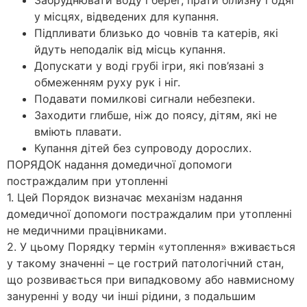
Забруднювати воду і берег, прати білизну і одяг
у місцях, відведених для купання.
Підпливати близько до човнів та катерів, які
йдуть неподалік від місць купання.
Допускати у воді грубі ігри, які пов’язані з
обмеженням руху рук і ніг.
Подавати помилкові сигнали небезпеки.
Заходити глибше, ніж до поясу, дітям, які не
вміють плавати.
Купання дітей без супроводу дорослих.
ПОРЯДОК надання домедичної допомоги
постраждалим при утопленні
1. Цей Порядок визначає механізм надання
домедичної допомоги постраждалим при утопленні
не медичними працівниками.
2. У цьому Порядку термін «утоплення» вживається
у такому значенні – це гострий патологічний стан,
що розвивається при випадковому або навмисному
зануренні у воду чи інші рідини, з подальшим