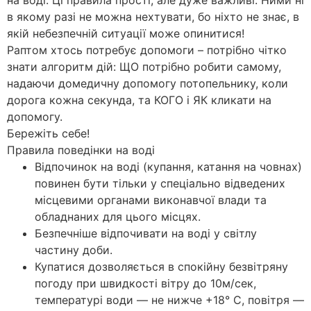
на воді. Ці правила прості, але дуже важливі. Ними ні
в якому разі не можна нехтувати, бо ніхто не знає, в
якій небезпечній ситуації може опинитися!
Раптом хтось потребує допомоги – потрібно чітко
знати алгоритм дій: ЩО потрібно робити самому,
надаючи домедичну допомогу потопельнику, коли
дорога кожна секунда, та КОГО і ЯК кликати на
допомогу.
Бережіть себе!
Правила поведінки на воді
Відпочинок на воді (купання, катання на човнах)
повинен бути тільки у спеціально відведених
місцевими органами виконавчої влади та
обладнаних для цього місцях.
Безпечніше відпочивати на воді у світлу
частину доби.
Купатися дозволяється в спокійну безвітряну
погоду при швидкості вітру до 10м/сек,
температурі води — не нижче +18° С, повітря —