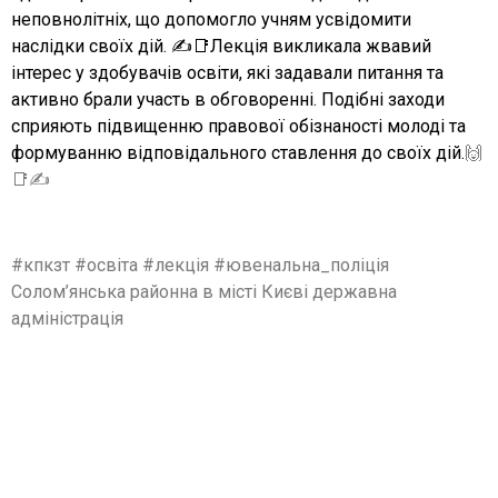
неповнолітніх, що допомогло учням усвідомити
наслідки своїх дій. ✍️📑Лекція викликала жвавий
інтерес у здобувачів освіти, які задавали питання та
активно брали участь в обговоренні. Подібні заходи
сприяють підвищенню правової обізнаності молоді та
формуванню відповідального ставлення до своїх дій.
🙌
📑✍️
#кпкзт #освіта #лекція #ювенальна_поліція
Солом’янська районна в місті Києві державна
адміністрація