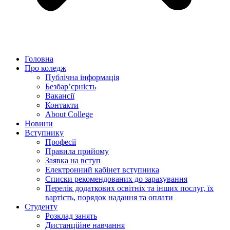
Головна
Про коледж
Публічна інформація
Безбар’єрність
Вакансії
Контакти
About College
Новини
Вступнику
Професії
Правила прийому
Заявка на вступ
Електронний кабінет вступника
Списки рекомендованих до зарахування
Перелік додаткових освітніх та інших послуг, їх
вартість, порядок надання та оплати
Студенту
Розклад занять
Дистанційне навчання