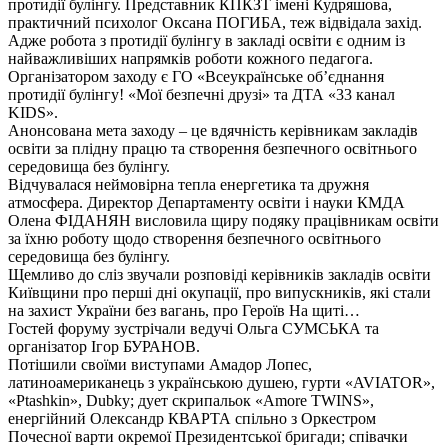
протидії булінгу. Представник КПКЗТ імені Кудряшова,
практичний психолог Оксана ПОГИБА, теж відвідала захід.
Адже робота з протидії булінгу в закладі освіти є одним із
найважливіших напрямків роботи кожного педагога.
Організатором заходу є ГО «Всеукраїнське об’єднання
протидії булінгу! «Мої безпечні друзі» та ДТА «33 канал
KIDS».
Анонсована мета заходу – це вдячність керівникам закладів
освіти за плідну працю та створення безпечного освітнього
середовища без булінгу.
Відчувалася неймовірна тепла енергетика та дружня
атмосфера. Директор Департаменту освіти і науки КМДА
Олена ФІДАНЯН висловила щиру подяку працівникам освіти
за їхню роботу щодо створення безпечного освітнього
середовища без булінгу.
Щемливо до сліз звучали розповіді керівників закладів освіти
Київщини про перші дні окупації, про випускників, які стали
на захист України без вагань, про Героїв На щиті…
Гостей форуму зустрічали ведучі Ольга СУМСЬКА та
організатор Ігор БУРАНОВ.
Потішили своїми виступами Амадор Лопес,
латиноамериканець з українською душею, гурти «AVIATOR»,
«Ptashkin», Dubky; дует скрипальок «Amore TWINS»,
енергійний Олександр КВАРТА спільно з Оркестром
Почесної варти окремої Президентської бригади; співачки