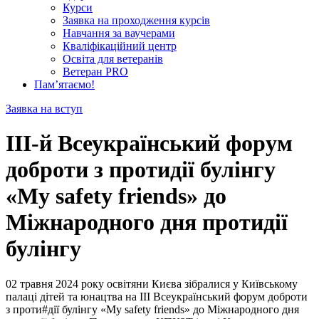
Курси
Заявка на проходження курсів
Навчання за ваучерами
Кваліфікаційний центр
Освіта для ветеранів
Ветеран PRO
Пам’ятаємо!
Заявка на вступ
ІІІ-й Всеукраїнський форум
доброти з протидії булінгу
«My safety friends» до
Міжнародного дня протидії
булінгу
02 травня 2024 року освітяни Києва зібралися у Київському
палаці дітей та юнацтва на ІІІ Всеукраїнський форум доброти
з проти#дії булінгу «My safety friends» до Міжнародного дня