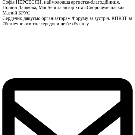
Софія НЕРСЕСЯН, наймолодша артистка-благодійниця,
Поліна Дашкова, MariSem та автор хіта «Скоро буде паска»
Матвій БРУС.
Сердечно дякуємо організаторам Форуму за зустріч. КПКЗТ за
#безпечне освітнє середовище без булінгу.