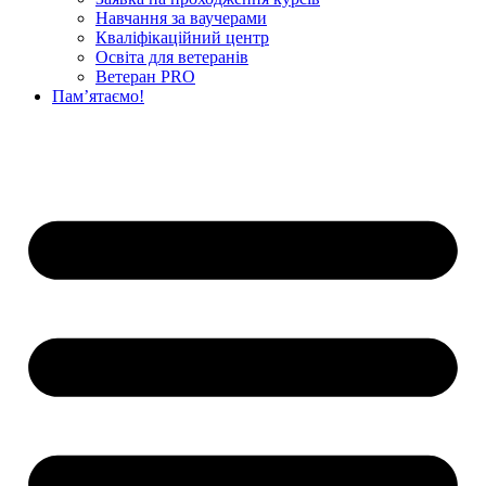
Навчання за ваучерами
Кваліфікаційний центр
Освіта для ветеранів
Ветеран PRO
Пам’ятаємо!