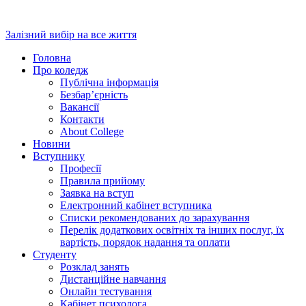
Перейти
до
Залізний вибір на все життя
вмісту
Головна
Про коледж
Публічна інформація
Безбар’єрність
Вакансії
Контакти
About College
Новини
Вступнику
Професії
Правила прийому
Заявка на вступ
Електронний кабінет вступника
Списки рекомендованих до зарахування
Перелік додаткових освітніх та інших послуг, їх
вартість, порядок надання та оплати
Студенту
Розклад занять
Дистанційне навчання
Онлайн тестування
Кабінет психолога