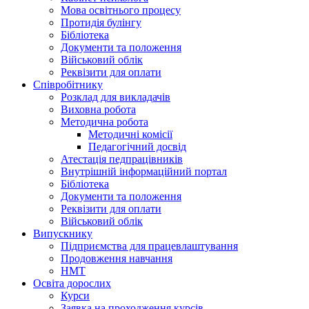
Мова освітнього процесу
Протидія булінгу
Бібліотека
Документи та положення
Військовий облік
Реквізити для оплати
Співробітнику
Розклад для викладачів
Виховна робота
Методична робота
Методичні комісії
Педагогічний досвід
Атестація педпрацівників
Внутрішній інформаційний портал
Бібліотека
Документи та положення
Реквізити для оплати
Військовий облік
Випускнику
Підприємства для працевлаштування
Продовження навчання
НМТ
Освіта дорослих
Курси
Заявка на проходження курсів