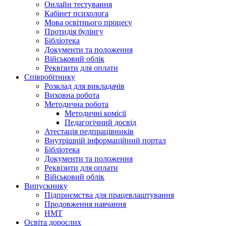
Онлайн тестування
Кабінет психолога
Мова освітнього процесу
Протидія булінгу
Бібліотека
Документи та положення
Військовий облік
Реквізити для оплати
Співробітнику
Розклад для викладачів
Виховна робота
Методична робота
Методичні комісії
Педагогічний досвід
Атестація педпрацівників
Внутрішній інформаційний портал
Бібліотека
Документи та положення
Реквізити для оплати
Військовий облік
Випускнику
Підприємства для працевлаштування
Продовження навчання
НМТ
Освіта дорослих