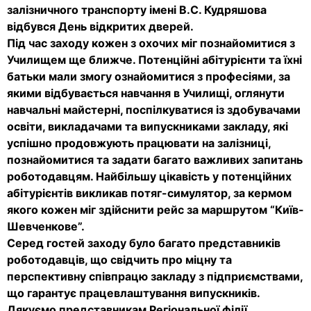
залізничного транспорту імені В.С. Кудряшова
відбувся День відкритих дверей.
Під час заходу кожен з охочих міг познайомитися з
Училищем ще ближче. Потенційні абітурієнти та їхні
батьки мали змогу ознайомитися з професіями, за
якими відбувається навчання в Училищі, оглянути
навчальні майстерні, поспілкуватися із здобувачами
освіти, викладачами та випускниками закладу, які
успішно продовжують працювати на залізниці,
познайомитися та задати багато важливих запитань
роботодавцям. Найбільшу цікавість у потенційних
абітурієнтів викликав потяг-симулятор, за кермом
якого кожен міг здійснити рейс за маршрутом “Київ-
Шевченкове”.
Серед гостей заходу було багато представників
роботодавців, що свідчить про міцну та
перспективну співпрацю закладу з підприємствами,
що гарантує працевлаштування випускників.
Дякуємо представникам Регіональної філії