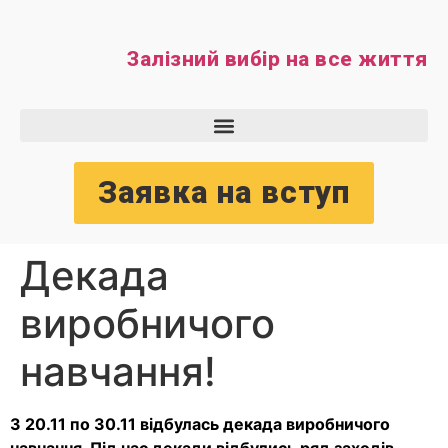
Залізний вибір на все життя
Заявка на вступ
Декада
виробничого
навчання!
З 20.11 по 30.11 відбулась декада виробничого