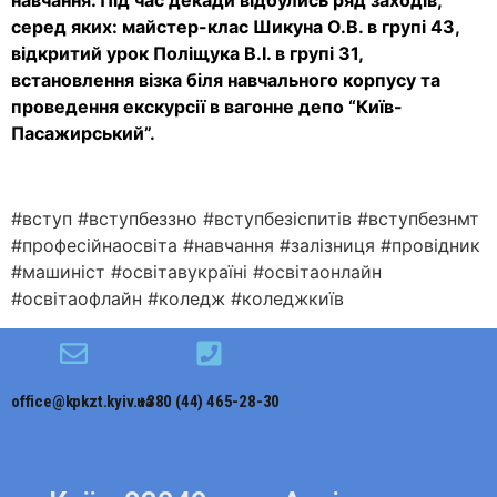
навчання. Під час декади відбулись ряд заходів,
серед яких: майстер-клас Шикуна О.В. в групі 43,
відкритий урок Поліщука В.І. в групі 31,
встановлення візка біля навчального корпусу та
проведення екскурсії в вагонне депо “Київ-
Пасажирський”.
#вступ #вступбеззно #вступбезіспитів #вступбезнмт
#професійнаосвіта #навчання #залізниця #провідник
#машиніст #освітавукраїні #освітаонлайн
#освітаофлайн #коледж #коледжкиїв
office@kpkzt.kyiv.ua
+380 (44) 465-28-30