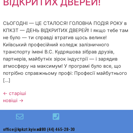
ВІДКРИТИХ ДВЕРЕЙ!
СЬОГОДНІ — ЦЕ СТАЛОСЯ! ГОЛОВНА ПОДІЯ РОКУ в
КПКЗТ — ДЕНЬ ВІДКРИТИХ ДВЕРЕЙ! І якщо тебе там
не було — ти справді втратив щось велике!
Київський професійний коледж залізничного
транспорту імені В.С. Кудряшова зібрав друзів,
партнерів, майбутніх зірок індустрії — і зарядив
атмосферу на максимум! У програмі було все, що
потрібно справжньому профі: Професії майбутнього
[…]
←
старіші
новіші
→
office@kpkzt.kyiv.ua
+380 (44) 465-28-30