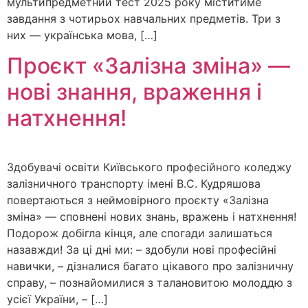
мультипредметний тест 2025 року міститиме
завдання з чотирьох навчальних предметів. Три з
них — українська мова, […]
Проєкт «Залізна зміна» —
нові знання, враження і
натхнення!
Здобувачі освіти Київського професійного коледжу
залізничного транспорту імені В.С. Кудряшова
повертаються з неймовірного проєкту «Залізна
зміна» — сповнені нових знань, вражень і натхнення!
Подорож добігла кінця, але спогади залишаться
назавжди! За ці дні ми: – здобули нові професійні
навички, – дізналися багато цікавого про залізничну
справу, – познайомилися з талановитою молоддю з
усієї України, – […]