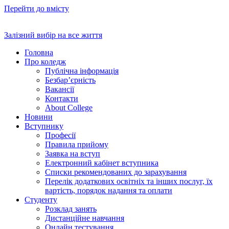
Перейти до вмісту
Залізний вибір на все життя
Головна
Про коледж
Публічна інформація
Безбар’єрність
Вакансії
Контакти
About College
Новини
Вступнику
Професії
Правила прийому
Заявка на вступ
Електронний кабінет вступника
Списки рекомендованих до зарахування
Перелік додаткових освітніх та інших послуг, їх
вартість, порядок надання та оплати
Студенту
Розклад занять
Дистанційне навчання
Онлайн тестування