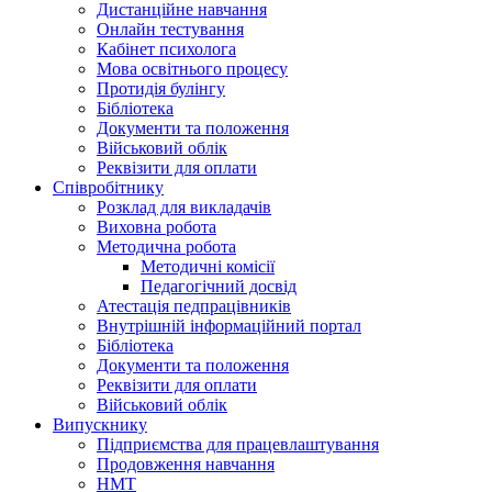
Дистанційне навчання
Онлайн тестування
Кабінет психолога
Мова освітнього процесу
Протидія булінгу
Бібліотека
Документи та положення
Військовий облік
Реквізити для оплати
Співробітнику
Розклад для викладачів
Виховна робота
Методична робота
Методичні комісії
Педагогічний досвід
Атестація педпрацівників
Внутрішній інформаційний портал
Бібліотека
Документи та положення
Реквізити для оплати
Військовий облік
Випускнику
Підприємства для працевлаштування
Продовження навчання
НМТ