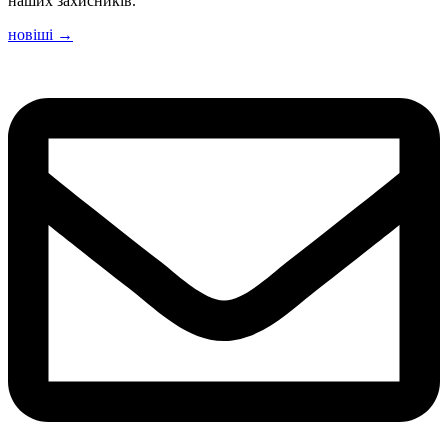
наших захисників.
новіші
→