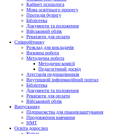
Кабінет психолога
Мова освітнього процесу
Протидія булінгу
Бібліотека
Документи та положення
Військовий облік
Реквізити для оплати
Співробітнику
Розклад для викладачів
Виховна робота
Методична робота
Методичні комісії
Педагогічний досвід
Атестація педпрацівників
Внутрішній інформаційний портал
Бібліотека
Документи та положення
Реквізити для оплати
Військовий облік
Випускнику
Підприємства для працевлаштування
Продовження навчання
НМТ
Освіта дорослих
Курси