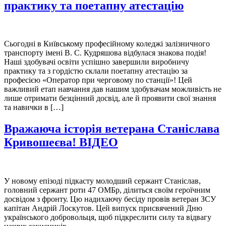
практику та поетапну атестацію
Сьогодні в Київському професійному коледжі залізничного
транспорту імені В. С. Кудряшова відбулася знакова подія!
Наші здобувачі освіти успішно завершили виробничу
практику та з гордістю склали поетапну атестацію за
професією «Оператор при черговому по станції»! Цей
важливий етап навчання дав нашим здобувачам можливість не
лише отримати безцінний досвід, але й проявити свої знання
та навички в […]
Вражаюча історія ветерана Станіслава
Кривошеєва! ВІДЕО
У новому епізоді підкасту молодший сержант Станіслав,
головний сержант роти 47 ОМБр, ділиться своїм героїчним
досвідом з фронту. Цю надихаючу бесіду провів ветеран ЗСУ
капітан Андрій Лоскутов. Цей випуск присвячений Дню
українського добровольця, щоб підкреслити силу та відвагу