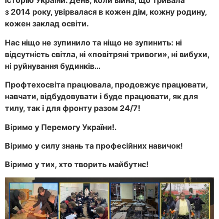
історію України. День, коли війна, що тривала
з 2014 року, увірвалася в кожен дім, кожну родину,
кожен заклад освіти.
Нас ніщо не зупинило та ніщо не зупинить: ні
відсутність світла, ні «повітряні тривоги», ні вибухи,
ні руйнування будинків…
Профтехосвіта працювала, продовжує працювати,
навчати, відбудовувати і буде працювати, як для
тилу, так і для фронту разом 24/7!
Віримо у Перемогу України!.
Віримо у силу знань та професійних навичок!
Віримо у тих, хто творить майбутнє!