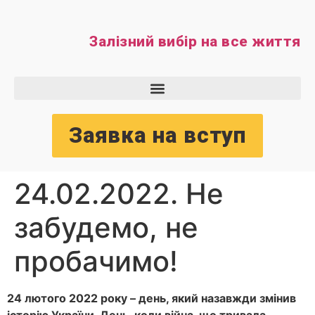
Залізний вибір на все життя
Заявка на вступ
24.02.2022. Не
забудемо, не
пробачимо!
24 лютого 2022 року – день, який назавжди змінив