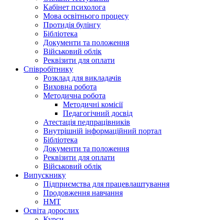
Кабінет психолога
Мова освітнього процесу
Протидія булінгу
Бібліотека
Документи та положення
Військовий облік
Реквізити для оплати
Співробітнику
Розклад для викладачів
Виховна робота
Методична робота
Методичні комісії
Педагогічний досвід
Атестація педпрацівників
Внутрішній інформаційний портал
Бібліотека
Документи та положення
Реквізити для оплати
Військовий облік
Випускнику
Підприємства для працевлаштування
Продовження навчання
НМТ
Освіта дорослих
Курси