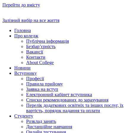
Перейти до вмісту
Залізний вибір на все життя
Головна
Про коледж
Публічна інформація
Безбар’єрність
Вакансії
Контакти
About College
Новини
Вступнику
Професії
Правила прийому
Заявка на вступ
Електронний кабінет вступника
Списки рекомендованих до зарахування
Перелік додаткових освітніх та інших послуг, їх
вартість, порядок надання та оплати
Студенту
Розклад занять
Дистанційне навчання
Онлайн тестування