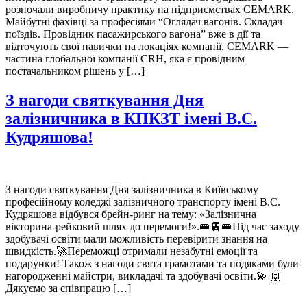
розпочали виробничу практику на підприємствах CEMARK.
Майбутні фахівці за професіями “Оглядач вагонів. Складач
поїздів. Провідник пасажирського вагона” вже в дії та
відточують свої навички на локаціях компанії. CEMARK —
частина глобальної компанії CRH, яка є провідним
постачальником рішень у […]
З нагоди святкування Дня
залізничника в КПКЗТ імені В.С.
Кудряшова!
З нагоди святкування Дня залізничника в Київському
професійному коледжі залізничного транспорту імені В.С.
Кудряшова відбувся брейн-ринг на тему: «Залізнична
вікторина-рейковий шлях до перемоги!».🚝🚈🚝Під час заходу
здобувачі освіти мали можливість перевірити знання на
швидкість.🚀Переможці отримали незабутні емоції та
подарунки! Також з нагоди свята грамотами та подяками були
нагородженні майстри, викладачі та здобувачі освіти.💫 🙌
Дякуємо за співпрацю […]