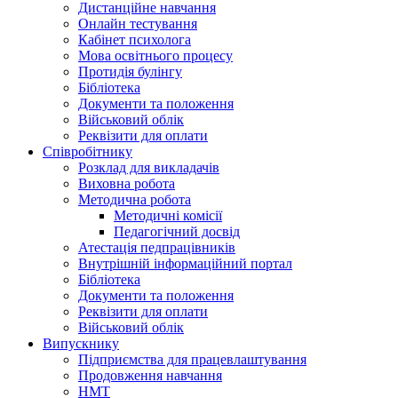
Дистанційне навчання
Онлайн тестування
Кабінет психолога
Мова освітнього процесу
Протидія булінгу
Бібліотека
Документи та положення
Військовий облік
Реквізити для оплати
Співробітнику
Розклад для викладачів
Виховна робота
Методична робота
Методичні комісії
Педагогічний досвід
Атестація педпрацівників
Внутрішній інформаційний портал
Бібліотека
Документи та положення
Реквізити для оплати
Військовий облік
Випускнику
Підприємства для працевлаштування
Продовження навчання
НМТ