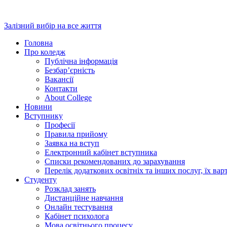
Перейти
до
Залізний вибір на все життя
вмісту
Головна
Про коледж
Публічна інформація
Безбар’єрність
Вакансії
Контакти
About College
Новини
Вступнику
Професії
Правила прийому
Заявка на вступ
Електронний кабінет вступника
Списки рекомендованих до зарахування
Перелік додаткових освітніх та інших послуг, їх вар
Студенту
Розклад занять
Дистанційне навчання
Онлайн тестування
Кабінет психолога
Мова освітнього процесу