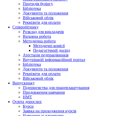
Протидія булінгу
Бібліотека
Документи та положення
Військовий облік
Реквізити для оплати
Співробітнику
Розклад для викладачів
Виховна робота
Методична робота
Методичні комісії
Педагогічний досвід
Атестація педпрацівників
Внутрішній інформаційний портал
Бібліотека
Документи та положення
Реквізити для оплати
Військовий облік
Випускнику
Підприємства для працевлаштування
Продовження навчання
НМТ
Освіта дорослих
Курси
Заявка на проходження курсів
Навчання за ваучерами